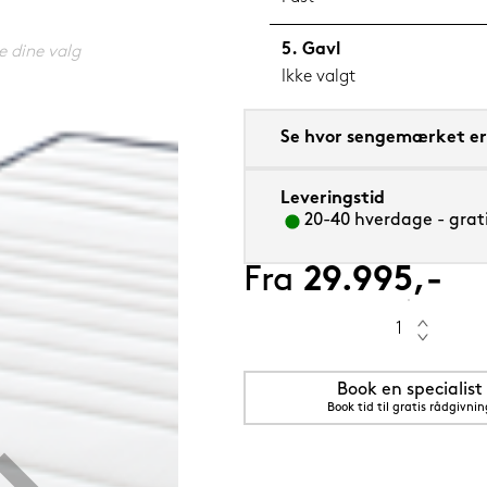
Gavl
e dine valg
Ikke valgt
5 cm Grenat (rød)
Se hvor sengemærket er 
Leveringstid
20-40 hverdage - grati
Fra
29.995,-
Book en specialist
Book tid til gratis rådgivnin