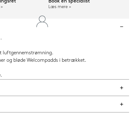
ngsret
Book en specialist
Læs mere
.
get luftgennemstrømning.
oner og bløde Welcompadds i betrækket.
.