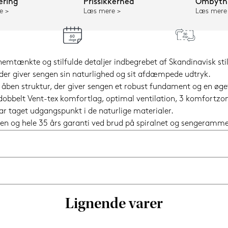
ering
Prissikkerhed
Ombytni
e
Læs mere
Læs mere
mtænkte og stilfulde detaljer indbegrebet af Skandinavisk stil
der giver sengen sin naturlighed og sit afdæmpede udtryk.
% åben struktur, der giver sengen et robust fundament og en ø
 dobbelt Vent-tex komfortlag, optimal ventilation, 3 komfortz
ar taget udgangspunkt i de naturlige materialer.
en og hele 35 års garanti ved brud på spiralnet og sengeramme
Lignende varer