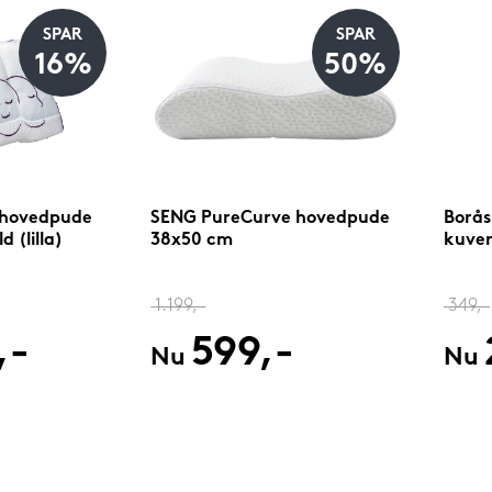
SPAR
SPAR
16%
50%
 hovedpude
SENG PureCurve hovedpude
Borås
 (lilla)
38x50 cm
kuve
1.199,-
349,-
,-
599,-
Nu
Nu