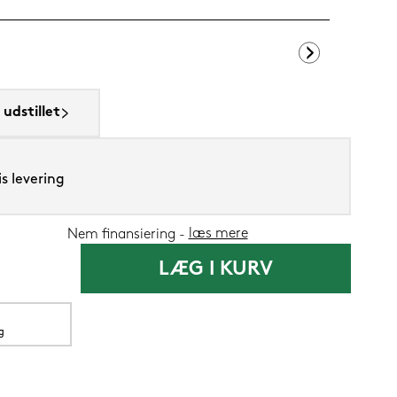
SENG PureClo
udstillet
1.199,-
s levering
599,
Nu
læs mere
Nem finansiering
LÆG I KURV
g