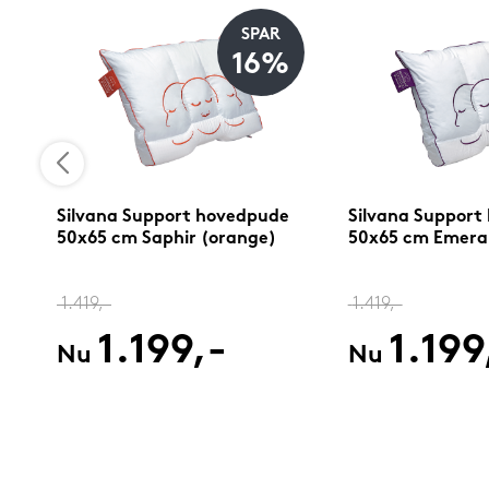
SPAR
16%
0
Silvana Support hovedpude
Silvana Support
50x65 cm Saphir (orange)
50x65 cm Emerald
1.419,-
1.419,-
1.199,-
1.199
Nu
Nu