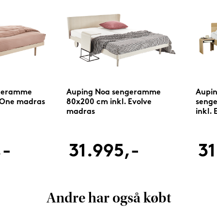
ngeramme
Auping Noa sengeramme
Aupi
 One madras
80x200 cm inkl. Evolve
seng
madras
inkl.
,-
31.995,-
31
Andre har også købt