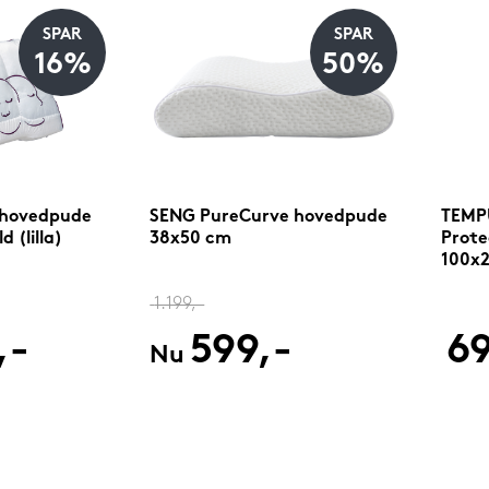
SPAR
SPAR
16%
50%
 hovedpude
SENG PureCurve hovedpude
TEMPU
 (lilla)
38x50 cm
Prote
100x
1.199,-
,-
599,-
69
Nu