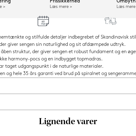
ering
Prissikkerhed
Ombytni
e
Læs mere
Læs mere
mtænkte og stilfulde detaljer indbegrebet af Skandinavisk stil
der giver sengen sin naturlighed og sit afdæmpede udtryk.
% åben struktur, der giver sengen et robust fundament og en ø
nikke harmony-pocs og en indbygget topmadras.
ar taget udgangspunkt i de naturlige materialer.
en og hele 35 års garanti ved brud på spiralnet og sengeramme
Lignende varer