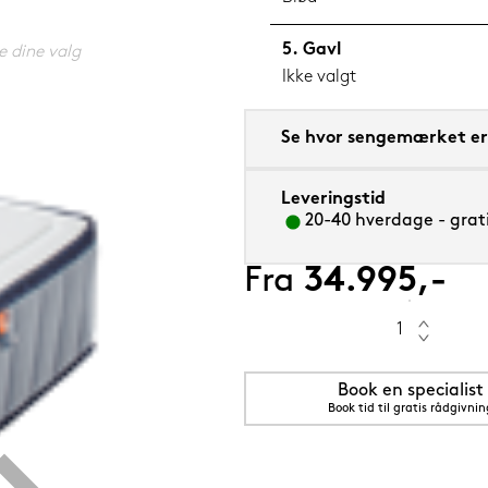
Gavl
e dine valg
Ikke valgt
55 cm
Se hvor sengemærket er 
Leveringstid
20-40 hverdage - grati
Fra
34.995,-
Book en specialist
Book tid til gratis rådgivnin