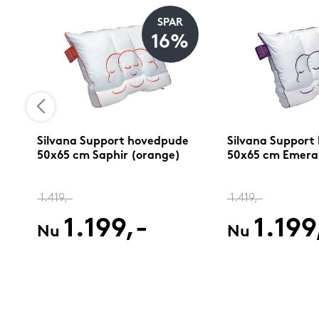
SPAR
16%
Silvana Support hovedpude
Silvana Support
50x65 cm Saphir (orange)
50x65 cm Emerald
1.419,-
1.419,-
1.199,-
1.199
Nu
Nu