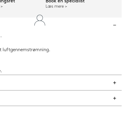
ngsret
Book en specialist
Læs mere
.
get luftgennemstrømning.
.