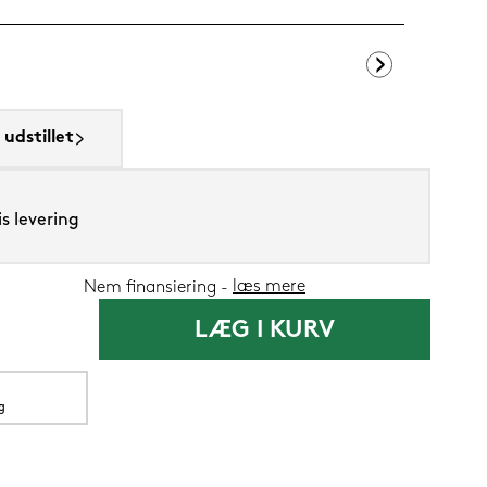
Silvana Suppo
udstillet
1.419,-
s levering
1.199
Nu
læs mere
Nem finansiering
LÆG I KURV
g