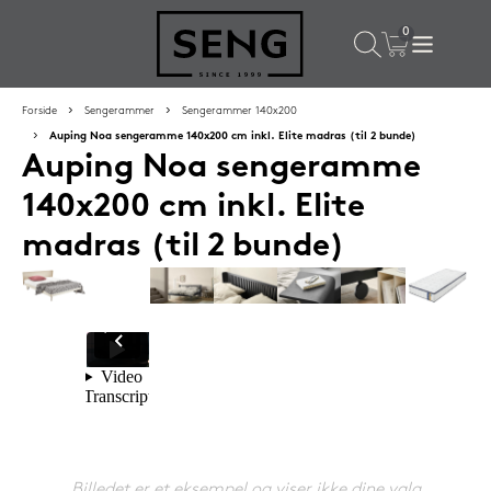
×
Populære valg til dig
Forside
Sengerammer
Sengerammer 140x200
Auping Noa sengeramme 140x200 cm inkl. Elite madras (til 2 bunde)
Auping Noa sengeramme
SPAR
16%
140x200 cm inkl. Elite
madras (til 2 bunde)
Silvana Support hovedpude 50x65 cm Grenat (rød)
1.419,-
Billedet er et eksempel og viser ikke dine valg