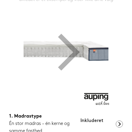
599,-
Nu
Madrastype
Inkluderet
Én stor madras – én kerne og
samme fasthed