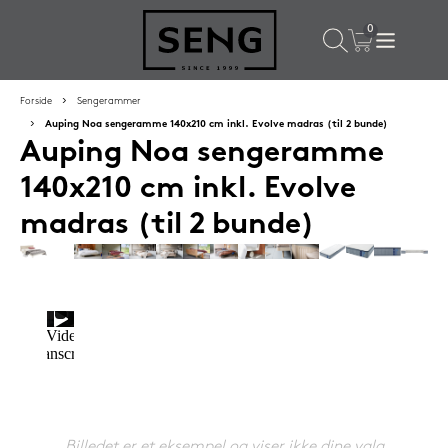
×
Populære valg til dig
Forside
Sengerammer
Auping Noa sengeramme 140x210 cm inkl. Evolve madras (til 2 bunde)
Auping Noa sengeramme
SPAR
50%
140x210 cm inkl. Evolve
madras (til 2 bunde)
SENG PureRest hovedpude 40x60 cm
1.199,-
Billedet er et eksempel og viser ikke dine valg