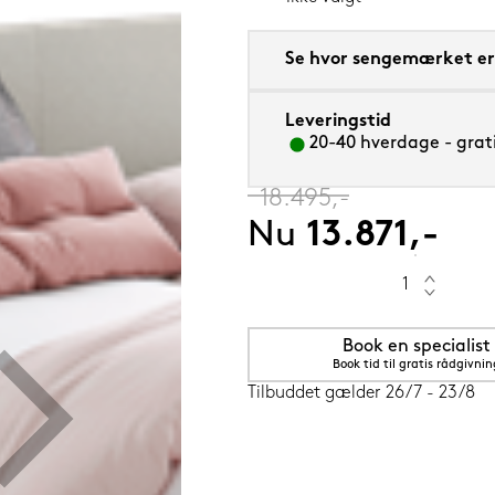
Se hvor sengemærket er 
Leveringstid
m sval
20-40 hverdage - grati
‎
18.495,-
Nu
13.871,-
Book en specialist
Book tid til gratis rådgivnin
Tilbuddet gælder 26/7 - 23/8