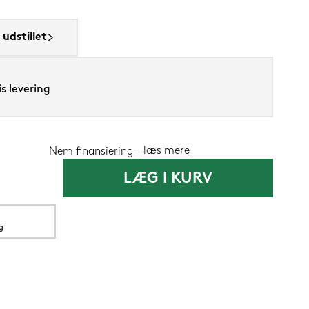
udstillet
Lixra moskus
s levering
3.399,-
læs mere
Nem finansiering
1.34
Nu
LÆG I KURV
g