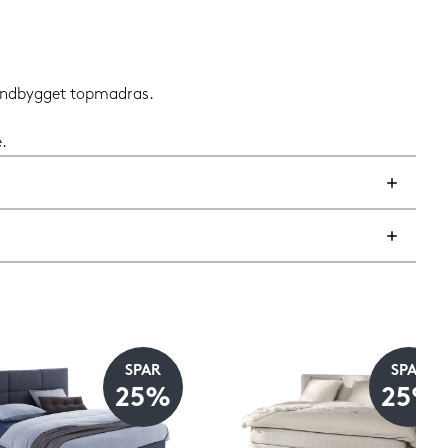
 indbygget topmadras.
.
SPAR
SPAR
25%
25%