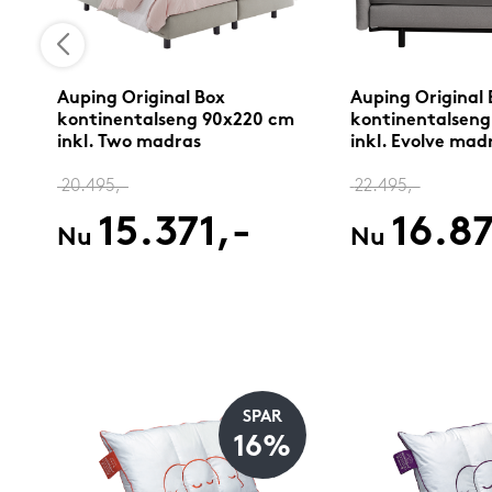
Auping Original Box
Auping Original 
m
kontinentalseng 90x220 cm
kontinentalsen
inkl. Two madras
inkl. Evolve mad
20.495,-
22.495,-
15.371,-
16.87
Nu
Nu
SPAR
%
16%