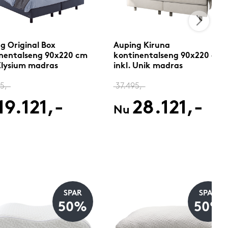
g Original Box
Auping Kiruna
nentalseng 90x220 cm
kontinentalseng 90x220 cm
 Elysium madras
inkl. Unik madras
5,-
37.495,-
19.121,-
28.121,-
Nu
SPAR
SPAR
50%
50%