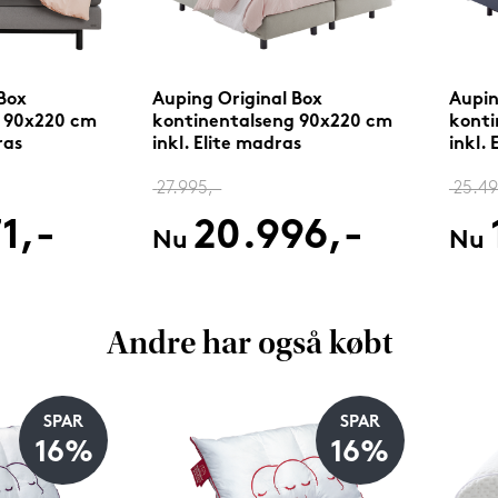
Box
Auping Original Box
Aupin
g 90x220 cm
kontinentalseng 90x220 cm
konti
ras
inkl. Elite madras
inkl.
27.995,-
25.49
1,-
20.996,-
Nu
Nu
Andre har også købt
SPAR
SPAR
16%
16%