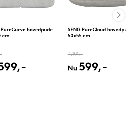
 PureCurve hovedpude
SENG PureCloud hovedpude
0 cm
50x55 cm
-
1.199,-
599,-
599,-
Nu