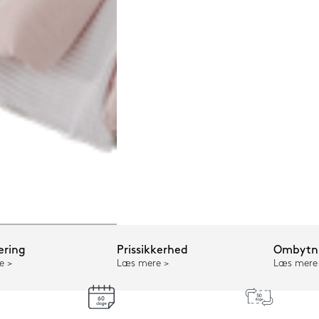
ering
Prissikkerhed
Ombytni
e
Læs mere
Læs mere