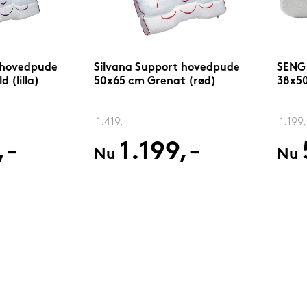
 hovedpude
Silvana Support hovedpude
SENG
 (lilla)
50x65 cm Grenat (rød)
38x5
1.419,-
1.199,
,-
1.199,-
Nu
Nu