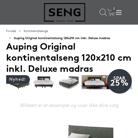
×
Populære valg til dig
Forside
Kontinentalsenge
Auping Original kontinentalseng 120x210 cm inkl. Deluxe madras
Auping Original
SPAR
50%
kontinentalseng 120x210 cm
inkl. Deluxe madras
SPAR
Nyhed!
25%
Billedet er et eksempel og viser ikke dine valg
SENG PureCloud hovedpude 50x55 cm
1.199,-