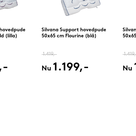
 hovedpude
Silvana Support hovedpude
Silva
 (lilla)
50x65 cm Flourine (blå)
50x65
1.419,-
1.419,
,-
1.199,-
Nu
Nu