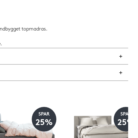
 indbygget topmadras.
.
SPAR
SPAR
25%
25%