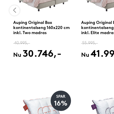
Auping Original Box
Auping Original 
cm
kontinentalseng 160x220 cm
kontinentalseng
inkl. Two madras
inkl. Elite madra
40.995,-
55.995,-
30.746,-
41.9
Nu
Nu
SPAR
%
16%