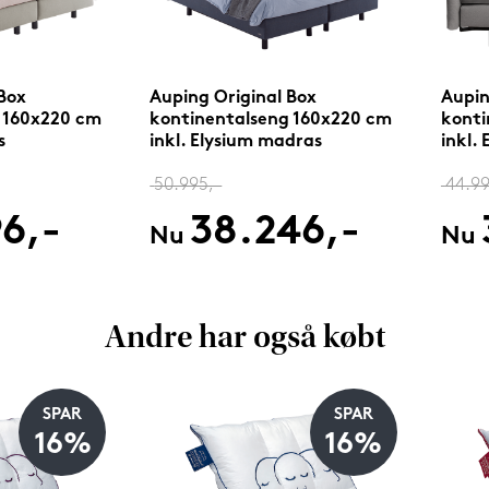
Box
Auping Original Box
Aupin
 160x220 cm
kontinentalseng 160x220 cm
konti
s
inkl. Elysium madras
inkl.
50.995,-
44.99
96,-
38.246,-
Nu
Nu
Andre har også købt
SPAR
SPAR
16%
16%