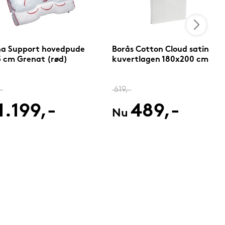
na Support hovedpude
Borås Cotton Cloud satin
 cm Grenat (rød)
kuvertlagen 180x200 cm
-
619,-
1.199,-
489,-
Nu