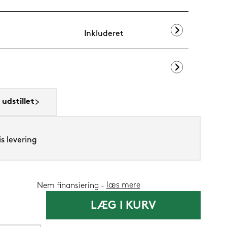
Inkluderet
Lixra moskus
udstillet
2.999,-
1.199
Nu
s levering
læs mere
Nem finansiering
LÆG I KURV