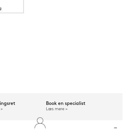
g
ngsret
Book en specialist
Læs mere