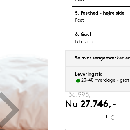
Fasthed - højre side
Fast
Gavl
m sval
Ikke valgt
Se hvor sengemærket er 
Leveringstid
20-40 hverdage - grati
‎
36.995,-
Nu
27.746,-