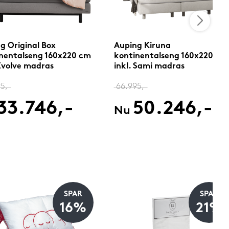
g Original Box
Auping Kiruna
nentalseng 160x220 cm
kontinentalseng 160x220 cm
 Evolve madras
inkl. Sami madras
5,-
66.995,-
33.746,-
50.246,-
Nu
SPAR
SPAR
16%
21%