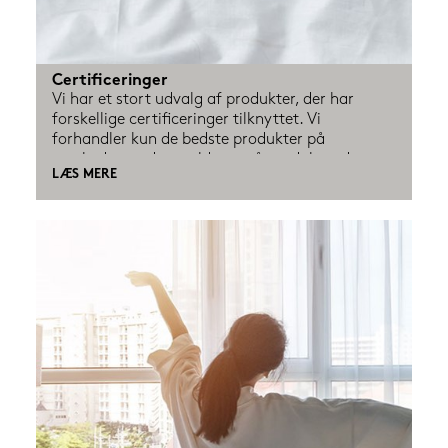
Certificeringer
Vi har et stort udvalg af produkter, der har 
forskellige certificeringer tilknyttet. Vi 
forhandler kun de bedste produkter på 
markedet og det gælder også produkter der er 
LÆS MERE
certificeret, så de passer på både dit helbred 
samt miljøet. Men det kan være svært at holde 
styr på, hvad de forskellige certificeringer 
betyder og især hvad det betyder for din 
oplevelse af produktet i sidste ende.