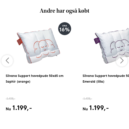
Andre har også købt
SPAR
16%
Silvana Support hovedpude 50x65 cm
Silvana Support hovedpude 5
Saphir (orange)
Emerald (lilla)
1.419,-
1.419,-
1.199,-
1.199,-
Nu
Nu