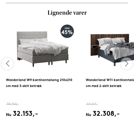
Lignende varer
SPAR
45%
Wonderland W9 kontinentalseng 210x210
Wonderland W11 kontinentals
cm med 3-delt betræk
cm med 2-delt betræk
58.460,-
64.614,-
32.153,-
32.308,-
Nu
Nu