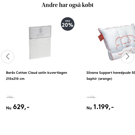
Andre har også købt
SPAR
20%
Borås Cotton Cloud satin kuvertlagen
Silvana Support hovedpude 5
210x210 cm
Saphir (orange)
789,-
1.419,-
629,-
1.199,-
Nu
Nu