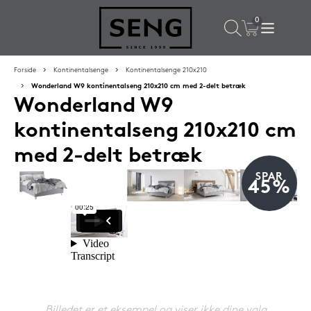
×
Populære valg til dig
Forside
Kontinentalsenge
Kontinentalsenge 210x210
Wonderland W9 kontinentalseng 210x210 cm med 2-delt betræk
Wonderland W9
SPAR
50%
kontinentalseng 210x210 cm
med 2-delt betræk
SPAR
45%
SENG PureCurve hovedpude 38x50 cm
1.199,-
Billedet er et eksempel og viser ikke dine valg