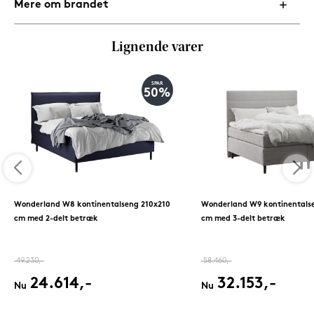
Mere om brandet
Lignende varer
SPAR
50%
Wonderland W8 kontinentalseng 210x210
Wonderland W9 kontinentals
cm med 2-delt betræk
cm med 3-delt betræk
49.230,-
58.460,-
24.614,-
32.153,-
Nu
Nu