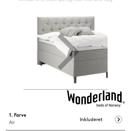
599,-
Nu
Farve
Inkluderet
Air