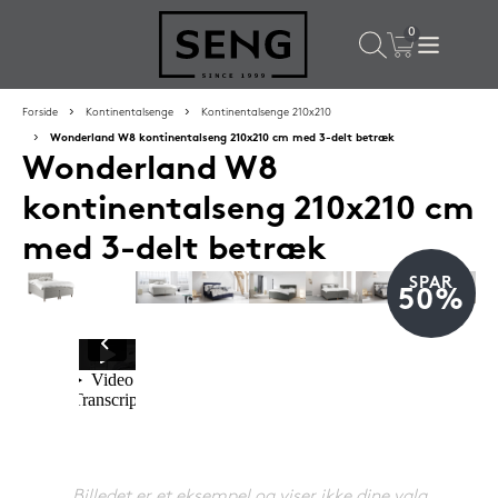
×
Populære valg til dig
Forside
Kontinentalsenge
Kontinentalsenge 210x210
Wonderland W8 kontinentalseng 210x210 cm med 3-delt betræk
Wonderland W8
SPAR
50%
kontinentalseng 210x210 cm
med 3-delt betræk
SPAR
50%
SENG PureCloud hovedpude 50x55 cm
1.199,-
Billedet er et eksempel og viser ikke dine valg