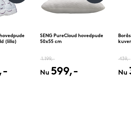
 hovedpude
SENG PureCloud hovedpude
Borås
 (lilla)
50x55 cm
kuver
1.199,-
439,-
,-
599,-
Nu
Nu