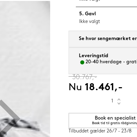
Gavl
Ikke valgt
 cm Flourine (blå)
Se hvor sengemærket er 
Leveringstid
20-40 hverdage - grati
‎
30.767,-
Nu
18.461,-
Book en specialist
Book tid til gratis rådgivnin
Tilbuddet gælder 26/7 - 23/8