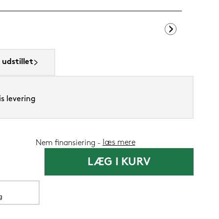
SENG PureCur
udstillet
1.199,-
s levering
599,
Nu
læs mere
Nem finansiering
LÆG I KURV
g