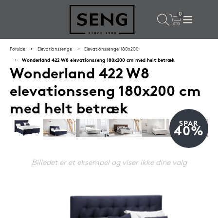
×
Populære valg til dig
Forside
Elevationssenge
Elevationssenge 180x200
Wonderland 422 W8 elevationsseng 180x200 cm med helt betræk
Wonderland 422 W8
SPAR
16%
elevationsseng 180x200 cm
med helt betræk
SPAR
40%
Billedet er et eksempel og viser ikke dine valg
Silvana Support hovedpude 50x65 cm Saphir (orange)
1.419,-