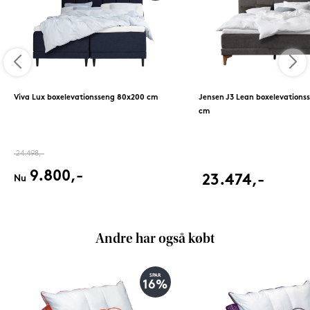
Viva Lux boxelevationsseng 80x200 cm
Jensen J3 Lean boxelevations
cm
24.498,-
9.800,-
23.474,-
Nu
Andre har også købt
SPAR
16%