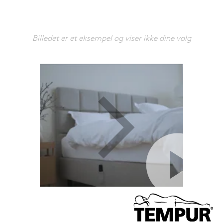
599,-
Nu
Billedet er et eksempel og viser ikke dine valg