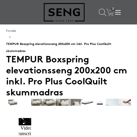
×
Populære valg til dig
Forside
TEMPUR Boxspring elevationsseng 200x200 cm inkl. Pro Plus CoolQuilt
SPAR
50%
skummadras
TEMPUR Boxspring
elevationsseng 200x200 cm
inkl. Pro Plus CoolQuilt
skummadras
SENG PureCurve hovedpude 38x50 cm
1.199,-