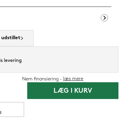
SENG PureCur
udstillet
1.199,-
s levering
599,
Nu
læs mere
Nem finansiering
LÆG I KURV
g