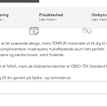
ering
Prissikkerhed
Ombytni
e
Læs mere
Læs mere
t let svævende design, mens TEMPUR materialet vil få dig til 
r komplimenterer madrassens trykaflastende skum helt perfekt.
t hæve og sænke hoved- samt fodende.
.
 af NASA, mens de slidstærke tekstiler er OEKO-TEX Standard 10
og 25 års garanti på fjedre- og rammebrud.