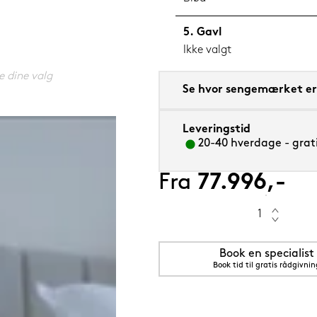
Gavl
Ikke valgt
e dine valg
5 cm Grenat (rød)
Se hvor sengemærket er 
Leveringstid
20-40 hverdage - grati
Fra
77.996,-
Book en specialist
Book tid til gratis rådgivnin