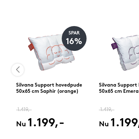
SPAR
%
16%
Silvana Support hovedpude
Silvana Support
50x65 cm Saphir (orange)
50x65 cm Emerald
1.419,-
1.419,-
1.199,-
1.199
Nu
Nu