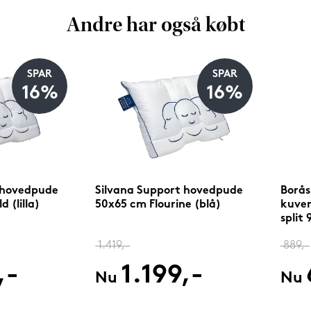
Andre har også købt
SPAR
SPAR
16%
16%
 hovedpude
Silvana Support hovedpude
Borås
 (lilla)
50x65 cm Flourine (blå)
kuver
split
1.419,-
889,-
,-
1.199,-
Nu
Nu