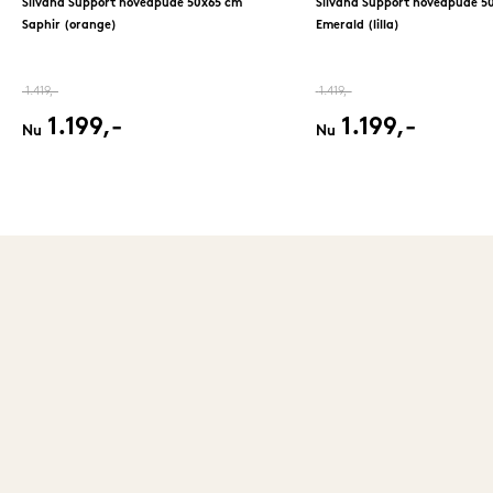
Silvana Support hovedpude 50x65 cm
Silvana Support hovedpude 5
Saphir (orange)
Emerald (lilla)
1.419,-
1.419,-
1.199,-
1.199,-
Nu
Nu