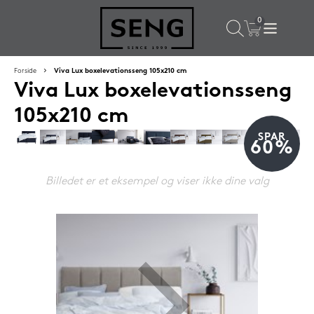
×
Populære valg til dig
Forside
Viva Lux boxelevationsseng 105x210 cm
Viva Lux boxelevationsseng
SPAR
16%
105x210 cm
SPAR
60%
Billedet er et eksempel og viser ikke dine valg
Silvana Support hovedpude 50x65 cm Flourine (blå)
1.419,-