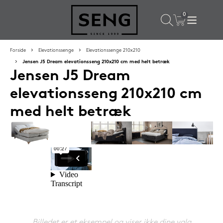
×
Populære valg til dig
Forside
Elevationssenge
Elevationssenge 210x210
Jensen J5 Dream elevationsseng 210x210 cm med helt betræk
Jensen J5 Dream
SPAR
16%
elevationsseng 210x210 cm
med helt betræk
Silvana Support hovedpude 50x65 cm Flourine (blå)
1.419,-
Billedet er et eksempel og viser ikke dine valg