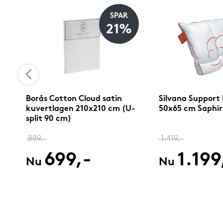
SPAR
21%
Borås Cotton Cloud satin
Silvana Support
kuvertlagen 210x210 cm (U-
50x65 cm Saphir
split 90 cm)
889,-
1.419,-
699,-
1.199
Nu
Nu