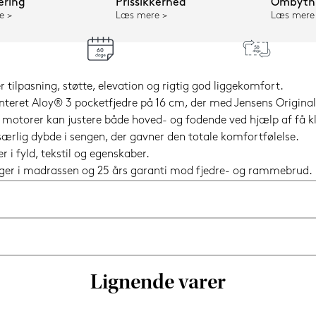
ering
Prissikkerhed
Ombytni
e
Læs mere
Læs mere
r tilpasning, støtte, elevation og rigtig god liggekomfort.
ret Aloy® 3 pocketfjedre på 16 cm, der med Jensens Original Z
motorer kan justere både hoved- og fodende ved hjælp af få klik
særlig dybde i sengen, der gavner den totale komfortfølelse.
i fyld, tekstil og egenskaber.
nger i madrassen og 25 års garanti mod fjedre- og rammebrud.
Lignende varer