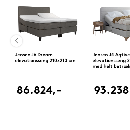
Jensen J6 Dream
Jensen J4 Aqtive
elevationsseng 210x210 cm
elevationsseng 
med helt betræ
86.824,-
93.238