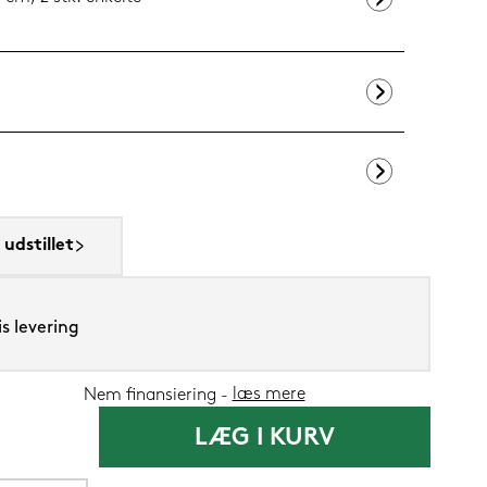
Silvana Suppo
1.419,-
udstillet
1.199
Nu
s levering
læs mere
Nem finansiering
LÆG I KURV