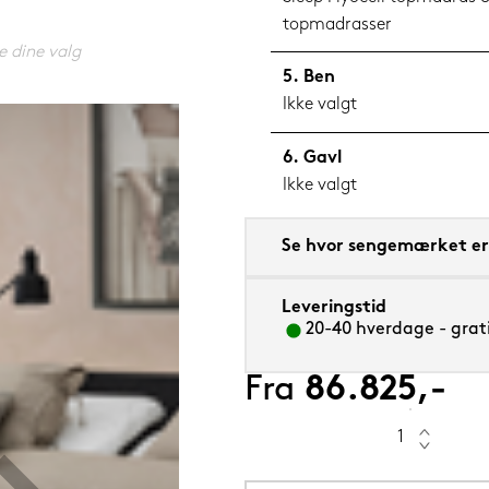
topmadrasser
e dine valg
Ben
Ikke valgt
55 cm
Gavl
Ikke valgt
Se hvor sengemærket er 
Leveringstid
20-40 hverdage - grati
Fra
86.825,-