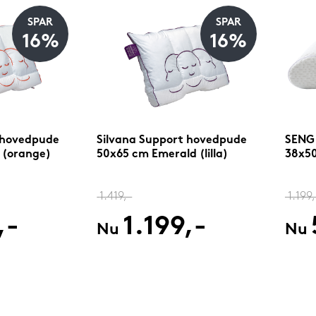
SPAR
SPAR
16%
16%
 hovedpude
Silvana Support hovedpude
SENG
 (orange)
50x65 cm Emerald (lilla)
38x5
1.419,-
1.199,
,-
1.199,-
Nu
Nu