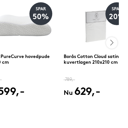
SPAR
SPAR
50%
20%
 PureCurve hovedpude
Borås Cotton Cloud satin
0 cm
kuvertlagen 210x210 cm
-
789,-
599,-
629,-
Nu