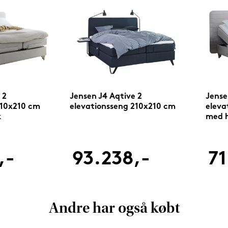
 2
Jensen J4 Aqtive 2
Jense
210x210 cm
elevationsseng 210x210 cm
eleva
k
med h
,-
93.238,-
71
Andre har også købt