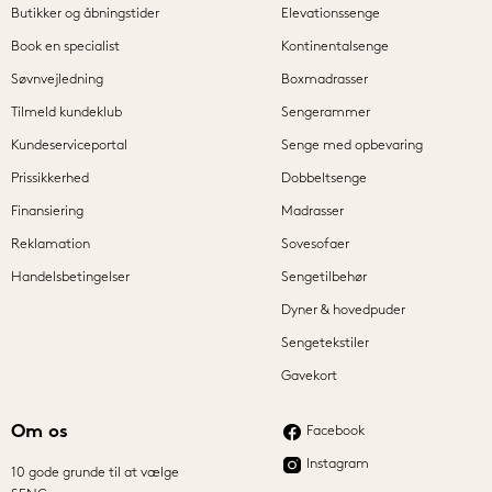
Butikker og åbningstider
Elevationssenge
Book en specialist
Kontinentalsenge
Søvnvejledning
Boxmadrasser
Tilmeld kundeklub
Sengerammer
Kundeserviceportal
Senge med opbevaring
Prissikkerhed
Dobbeltsenge
Finansiering
Madrasser
Reklamation
Sovesofaer
Handelsbetingelser
Sengetilbehør
Dyner & hovedpuder
Sengetekstiler
Gavekort
Om os
Facebook
Instagram
10 gode grunde til at vælge