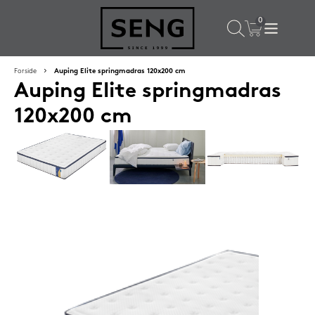
×
Populære valg til dig
Forside
Auping Elite springmadras 120x200 cm
Auping Elite springmadras
SPAR
16%
120x200 cm
Silvana Support hovedpude 50x65 cm Grenat (rød)
1.419,-