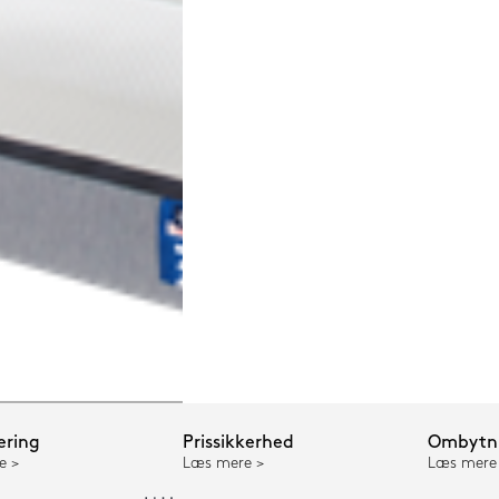
ering
Prissikkerhed
Ombytni
e
Læs mere
Læs mere