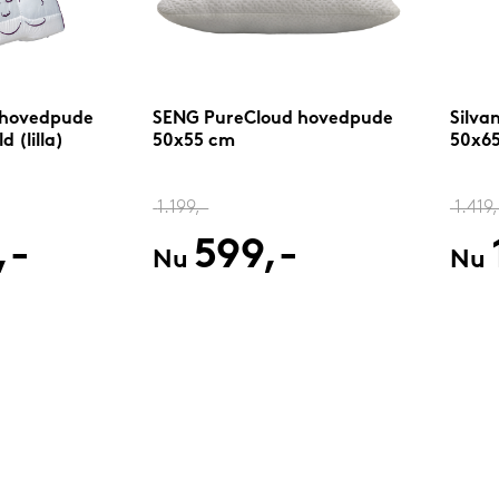
 hovedpude
SENG PureCloud hovedpude
Silva
 (lilla)
50x55 cm
50x65
1.199,-
1.419,
,-
599,-
Nu
Nu