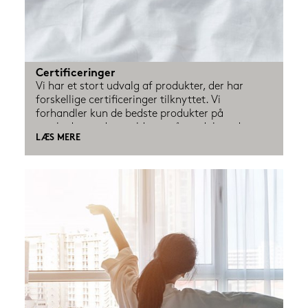
Certificeringer
Vi har et stort udvalg af produkter, der har 
forskellige certificeringer tilknyttet. Vi 
forhandler kun de bedste produkter på 
markedet og det gælder også produkter der er 
LÆS MERE
certificeret, så de passer på både dit helbred 
samt miljøet. Men det kan være svært at holde 
styr på, hvad de forskellige certificeringer 
betyder og især hvad det betyder for din 
oplevelse af produktet i sidste ende.