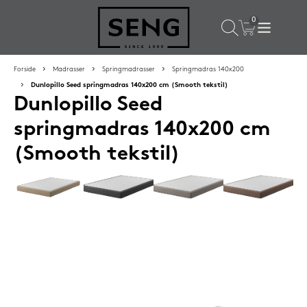
×
Populære valg til dig
Forside
Madrasser
Springmadrasser
Springmadras 140x200
Dunlopillo Seed springmadras 140x200 cm (Smooth tekstil)
Dunlopillo Seed
SPAR
16%
springmadras 140x200 cm
(Smooth tekstil)
Silvana Support hovedpude 50x65 cm Grenat (rød)
1.419,-