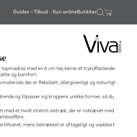
Guides
Tilbud
Kun online
Butikker
×
gssenge
ser
l sengen
ngerammer
Sengerammer
Rullemadrasser
Tilbehør
Certificeringer
Tilbud topmadrasser
80x200 cm
80x200 cm
Sengelamper
getøj
Tilbud lagner
SPAR
90x200 cm
90x200 cm
Kølende produkter
se
16%
120x200 cm
140x200 cm
Wellness produkter
 topmadras med en 6 cm høj kerne af trykaflastende
140x200 cm
160x200 cm
Gavekort
støtte og komfort.
materiale der er fleksibelt, allergivenligt og naturligt
160x200 cm
180x200 cm
Se alle tilbehørsvarer
180x200 cm
180x210 cm
edrende og tilpasser sig kroppens unikke former, så du
.
e
180x210 cm
210x210 cm
t med et hvidt stretch-betræk, der er indvævet med
elser
200x210 cm
Vis alle størrelser
ambusfibre.
elser
Vis alle størrelser
tificeret, mens betrækket er aftageligt og vaskbart