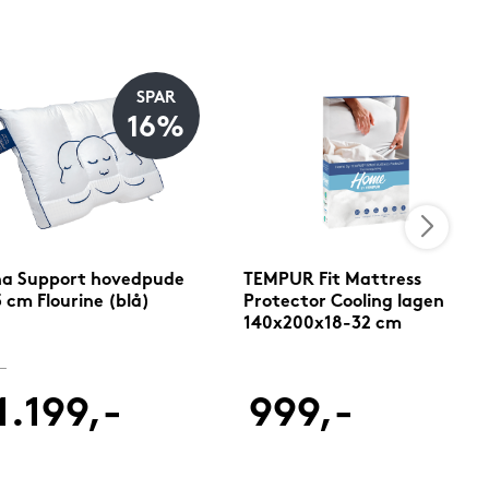
SPAR
16%
na Support hovedpude
TEMPUR Fit Mattress
 cm Flourine (blå)
Protector Cooling lagen
140x200x18-32 cm
-
1.199,-
999,-