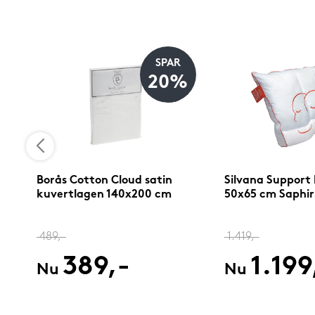
SPAR
%
20%
Borås Cotton Cloud satin
Silvana Support
kuvertlagen 140x200 cm
50x65 cm Saphir
489,-
1.419,-
389,-
1.199
Nu
Nu