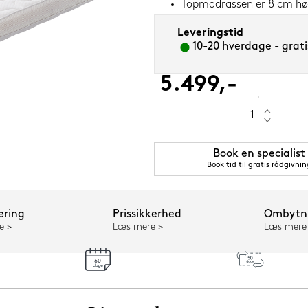
Topmadrassen er 8 cm hø
Leveringstid
10-20 hverdage - grati
5.499,-
5 cm Grenat (rød)
Book en specialist
Book tid til gratis rådgivnin
ering
Prissikkerhed
Ombytni
e
Læs mere
Læs mere