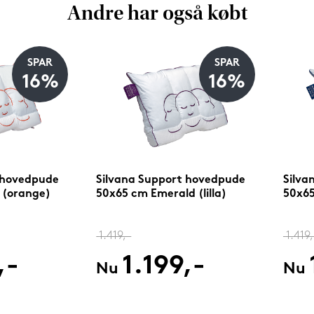
Andre har også købt
SPAR
SPAR
16%
16%
 hovedpude
Silvana Support hovedpude
Silva
 (orange)
50x65 cm Emerald (lilla)
50x65
1.419,-
1.419,
,-
1.199,-
Nu
Nu