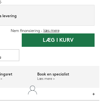
j.
s levering
SENG PureCur
læs mere
Nem finansiering
LÆG I KURV
1.199,-
599,
g
Nu
ngsret
Book en specialist
Læs mere