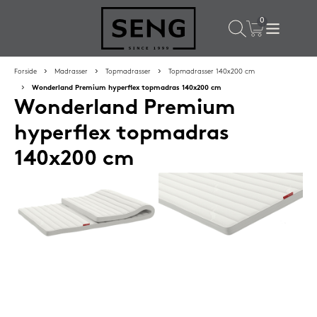
×
Populære valg til dig
Forside
Madrasser
Topmadrasser
Topmadrasser 140x200 cm
Wonderland Premium hyperflex topmadras 140x200 cm
Wonderland Premium
SPAR
16%
hyperflex topmadras
140x200 cm
Silvana Support hovedpude 50x65 cm Grenat (rød)
1.419,-