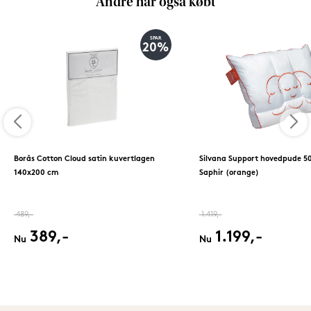
Andre har også købt
SPAR
20%
Borås Cotton Cloud satin kuvertlagen
Silvana Support hovedpude 5
140x200 cm
Saphir (orange)
489,-
1.419,-
389,-
1.199,-
Nu
Nu