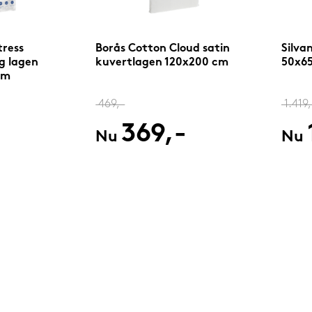
ress
Borås Cotton Cloud satin
Silva
g lagen
kuvertlagen 120x200 cm
50x65
cm
469,-
1.419,
369,-
Nu
Nu