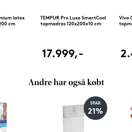
mium latex
TEMPUR Pro Luxe SmartCool
Viva C
200 cm
topmadras 120x200x10 cm
topm
-
17.999,-
2.
Andre har også købt
SPAR
21%