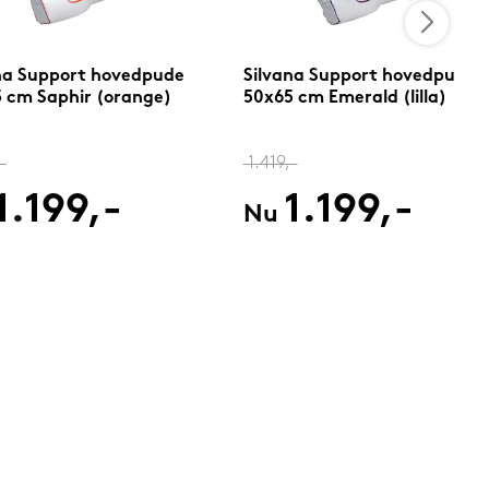
na Support hovedpude
Silvana Support hovedpude
 cm Saphir (orange)
50x65 cm Emerald (lilla)
-
1.419,-
1.199,-
1.199,-
Nu