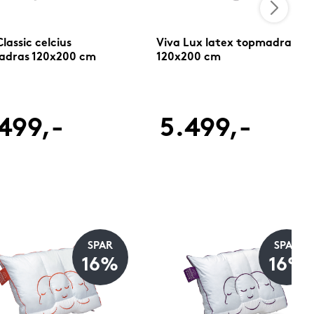
lassic celcius
Viva Lux latex topmadras
adras 120x200 cm
120x200 cm
499,-
5.499,-
SPAR
SPAR
16%
16%