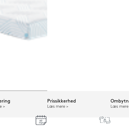
ering
Prissikkerhed
Ombytni
e
Læs mere
Læs mere