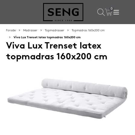
×
Populære valg til dig
Forside
Madrasser
Topmadrasser
Topmadras 160x200 cm
Viva Lux Trenset latex topmadras 160x200 cm
Viva Lux Trenset latex
SPAR
50%
topmadras 160x200 cm
SENG PureCurve hovedpude 38x50 cm
1.199,-