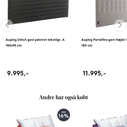
Auping Stitch gavl polstret tekstilgr. A
Auping Portofino gavl Højde 1
180x95 cm
180 cm
9.995,-
11.995,-
Andre har også købt
SPAR
16%