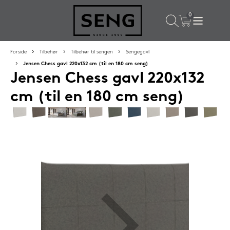
×
Populære valg til dig
Forside
Tilbehør
Tilbehør til sengen
Sengegavl
Jensen Chess gavl 220x132 cm (til en 180 cm seng)
Jensen Chess gavl 220x132
SPAR
50%
cm (til en 180 cm seng)
SENG PureCloud hovedpude 50x55 cm
1.199,-