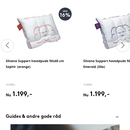
SPAR
16%
Silvana Support hovedpude 50x65 cm
Silvana Support hovedpude 5
Saphir (orange)
Emerald (lilla)
1.419,-
1.419,-
1.199,-
1.199,-
Nu
Nu
Guides & andre gode råd