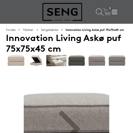
×
Populære valg til dig
Forside
Tilbehør
Sengebænke
Innovation Living Askø puf 75x75x45 cm
Innovation Living Askø puf
SPAR
59%
75x75x45 cm
Lixra moskusdundyne 140x200 cm sval
2.699,-