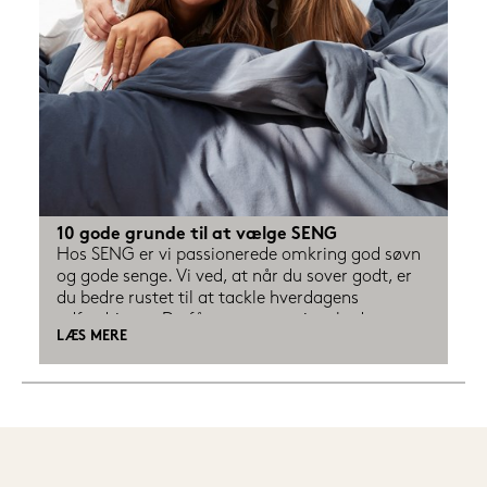
10 gode grunde til at vælge SENG
Hos SENG er vi passionerede omkring god søvn 
og gode senge. Vi ved, at når du sover godt, er 
du bedre rustet til at tackle hverdagens 
udfordringer. Du får mere energi, et bedre 
LÆS MERE
humør og et stærkere immunforsvar.

Derfor tilbyder vi vejledning fra Danmarks 
bedste sengespecialister. Vores butiksansatte er 
specialister i at finde den rigtige seng til dig. De 
modtager træning og er på kursus ved alle 
vores leverandører, så de kender alle vores 
produkter. 
