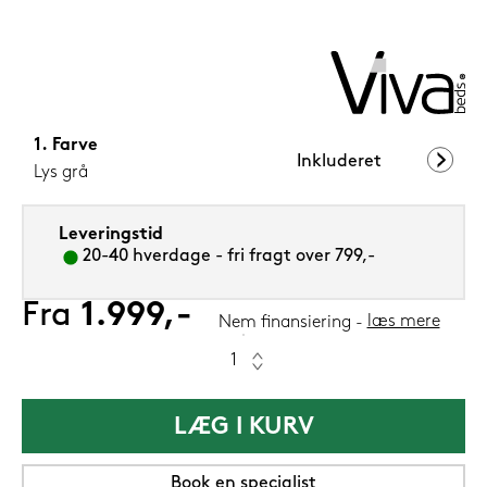
1.199,-
Nu
Farve
Inkluderet
Lys grå
Leveringstid
20-40 hverdage - fri fragt over 799,-
Fra
1.999,-
læs mere
Nem finansiering
LÆG I KURV
Book en specialist