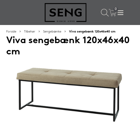
×
Populære valg til dig
Forside
Tilbehør
Sengebænke
Viva sengebænk 120x46x40 cm
Viva sengebænk 120x46x40
SPAR
16%
cm
Silvana Support hovedpude 50x65 cm Saphir (orange)
1.419,-