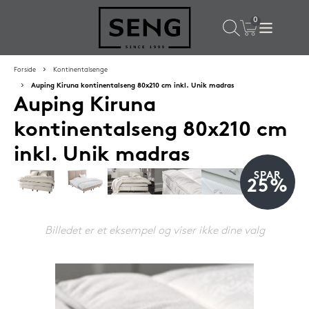
×
Populære valg til dig
Forside
Kontinentalsenge
Auping Kiruna kontinentalseng 80x210 cm inkl. Unik madras
Auping Kiruna
SPAR
50%
kontinentalseng 80x210 cm
inkl. Unik madras
SPAR
25%
Billedet er et eksempel og viser ikke dine valg
SENG PureRest hovedpude 40x60 cm
1.199,-