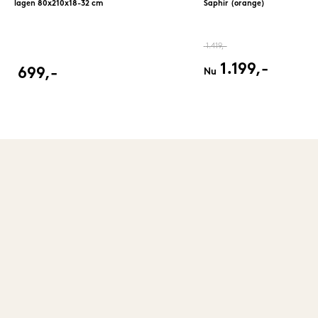
lagen 80x210x18-32 cm
Saphir (orange)
1.419,-
1.199,-
699,-
Nu