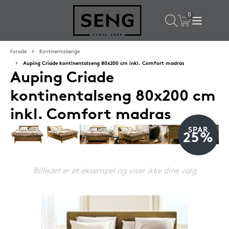
×
Populære valg til dig
Forside
Kontinentalsenge
Auping Criade kontinentalseng 80x200 cm inkl. Comfort madras
Auping Criade
SPAR
50%
kontinentalseng 80x200 cm
inkl. Comfort madras
SPAR
25%
Billedet er et eksempel og viser ikke dine valg
SENG PureCurve hovedpude 38x50 cm
1.199,-