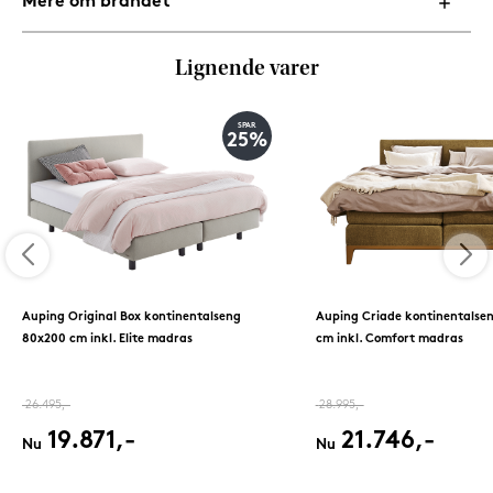
Mere om brandet
Lignende varer
SPAR
25%
Auping Original Box kontinentalseng
Auping Criade kontinentalse
80x200 cm inkl. Elite madras
cm inkl. Comfort madras
26.495,-
28.995,-
19.871,-
21.746,-
Nu
Nu