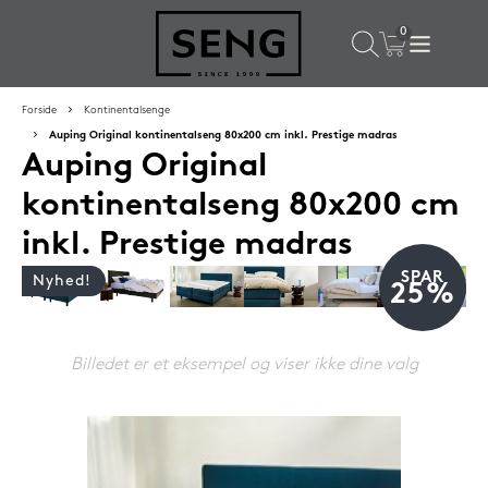
×
Populære valg til dig
Forside
Kontinentalsenge
Auping Original kontinentalseng 80x200 cm inkl. Prestige madras
Auping Original
SPAR
16%
kontinentalseng 80x200 cm
inkl. Prestige madras
SPAR
Nyhed!
25%
Billedet er et eksempel og viser ikke dine valg
Silvana Support hovedpude 50x65 cm Saphir (orange)
1.419,-