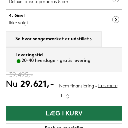
Deluxe latex topmadras 8 cm
Gavl
Ikke valgt
Se hvor sengemærket er udstillet
Leveringstid
20-40 hverdage - gratis levering
‎
39.495,-
Nu
29.621,-
læs mere
Nem finansiering
LÆG I KURV