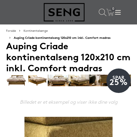
×
Populære valg til dig
Forside
Kontinentalsenge
Auping Criade kontinentalseng 120x210 cm inkl. Comfort madras
Auping Criade
SPAR
50%
kontinentalseng 120x210 cm
inkl. Comfort madras
SPAR
25%
Billedet er et eksempel og viser ikke dine valg
SENG PureRest hovedpude 40x60 cm
1.199,-