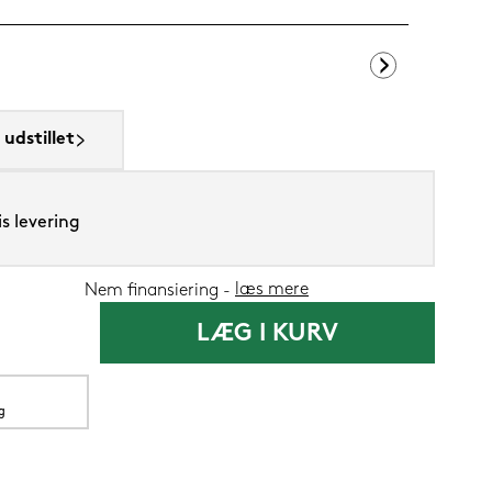
Lixra moskus
udstillet
3.399,-
s levering
1.34
Nu
læs mere
Nem finansiering
LÆG I KURV
g