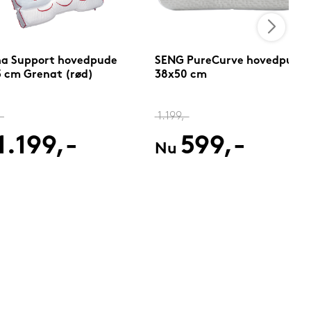
na Support hovedpude
SENG PureCurve hovedpude
 cm Grenat (rød)
38x50 cm
-
1.199,-
1.199,-
599,-
Nu