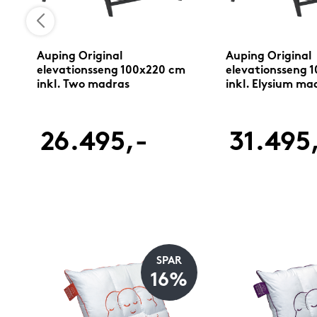
Auping Original
Auping Original
elevationsseng 100x220 cm
elevationsseng 
inkl. Two madras
inkl. Elysium ma
26.495,-
31.495
SPAR
%
16%