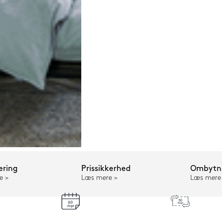
ering
Prissikkerhed
Ombytni
e
Læs mere
Læs mere