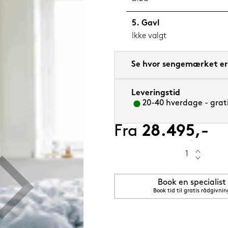
Gavl
Ikke valgt
m sval
Se hvor sengemærket er 
Leveringstid
20-40 hverdage - grati
Fra
28.495,-
Book en specialist
Book tid til gratis rådgivnin