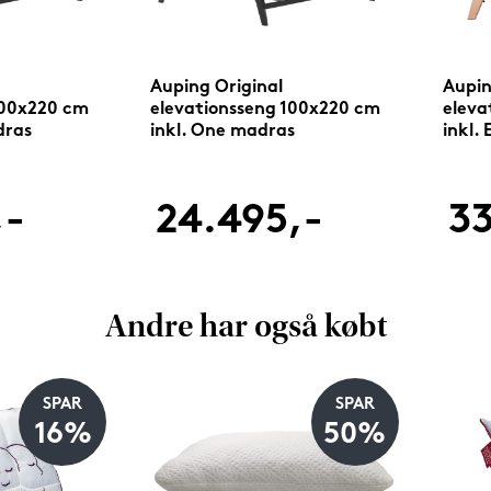
Auping Original
Aupin
100x220 cm
elevationsseng 100x220 cm
eleva
dras
inkl. One madras
inkl.
,-
24.495,-
33
Andre har også købt
SPAR
SPAR
16%
50%