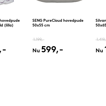
 hovedpude
SENG PureCloud hovedpude
Silva
 (lilla)
50x55 cm
50x65
1.199,-
1.419,
,-
599,-
Nu
Nu