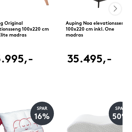
g Original
Auping Noa elevationsseng
tionsseng 100x220 cm
100x220 cm inkl. One
 Elite madras
madras
.995,-
35.495,-
SPAR
SPAR
16%
50%