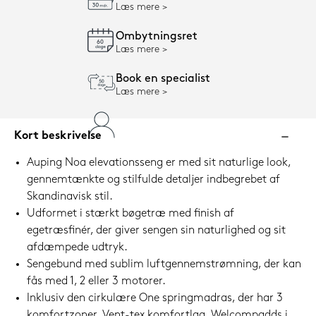
Læs mere
Ombytningsret
Læs mere
Book en specialist
Læs mere
Kort beskrivelse
Auping Noa elevationsseng er med sit naturlige look,
gennemtænkte og stilfulde detaljer indbegrebet af
Skandinavisk stil.
Udformet i stærkt bøgetræ med finish af
egetræsfinér, der giver sengen sin naturlighed og sit
afdæmpede udtryk.
Sengebund med sublim luftgennemstrømning, der kan
fås med 1, 2 eller 3 motorer.
Inklusiv den cirkulære One springmadras, der har 3
komfortzoner, Vent-tex komfortlag, Welcompadds i