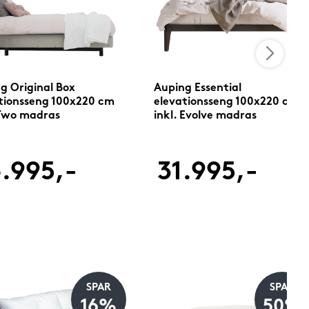
g Original Box
Auping Essential
tionsseng 100x220 cm
elevationsseng 100x220 cm
 Two madras
inkl. Evolve madras
.995,-
31.995,-
SPAR
SPAR
16%
50%