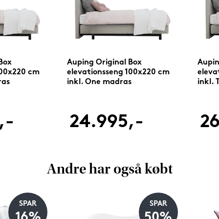
Box
Auping Original Box
Aupin
100x220 cm
elevationsseng 100x220 cm
eleva
ras
inkl. One madras
inkl.
,-
24.995,-
26
Andre har også købt
SPAR
SPAR
16%
50%