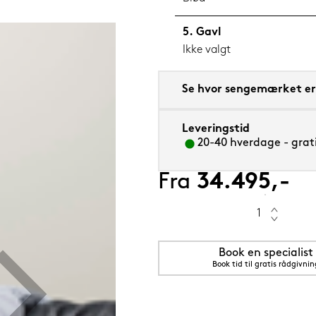
Gavl
Ikke valgt
m sval
Se hvor sengemærket er 
Leveringstid
20-40 hverdage - grati
Fra
34.495,-
Book en specialist
Book tid til gratis rådgivnin