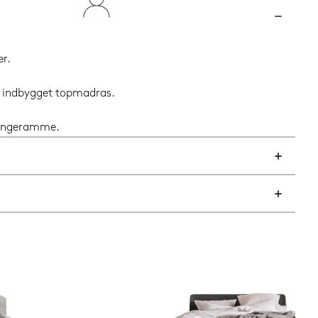
r.
og indbygget topmadras.
 sengeramme.