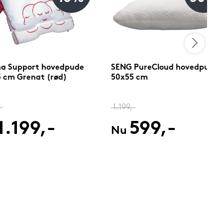
na Support hovedpude
SENG PureCloud hovedpude
 cm Grenat (rød)
50x55 cm
-
1.199,-
1.199,-
599,-
Nu