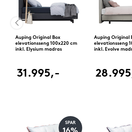
Auping Original Box
Auping Original 
elevationsseng 100x220 cm
elevationsseng 
inkl. Elysium madras
inkl. Evolve mad
31.995,-
28.995
SPAR
%
16%