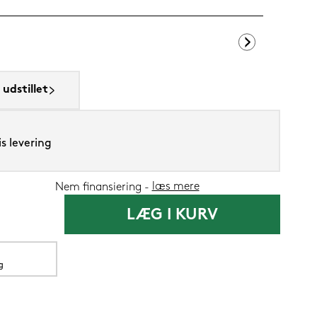
Ringsted Dun
udstillet
699,-
s levering
419,
Nu
læs mere
Nem finansiering
LÆG I KURV
g