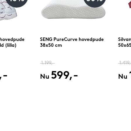
 hovedpude
SENG PureCurve hovedpude
Silva
 (lilla)
38x50 cm
50x65
1.199,-
1.419,
,-
599,-
Nu
Nu