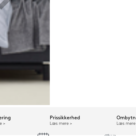
ering
Prissikkerhed
Ombytni
e
Læs mere
Læs mere