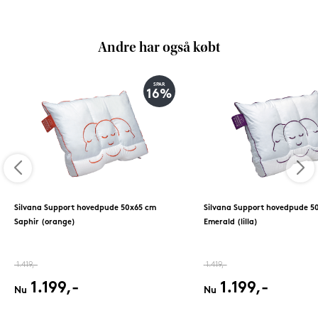
Andre har også købt
SPAR
16%
Silvana Support hovedpude 50x65 cm
Silvana Support hovedpude 5
Saphir (orange)
Emerald (lilla)
1.419,-
1.419,-
1.199,-
1.199,-
Nu
Nu