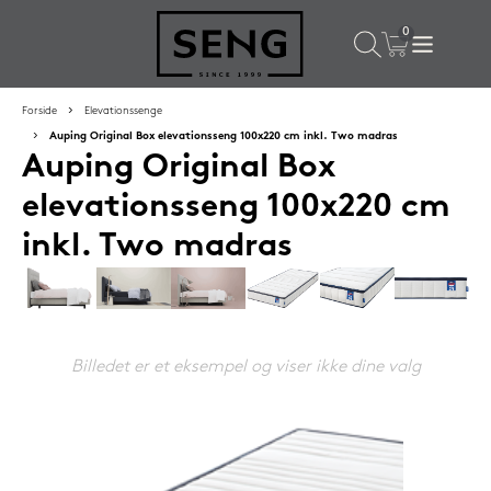
×
Populære valg til dig
Forside
Elevationssenge
Auping Original Box elevationsseng 100x220 cm inkl. Two madras
Auping Original Box
SPAR
59%
elevationsseng 100x220 cm
inkl. Two madras
Billedet er et eksempel og viser ikke dine valg
Lixra moskusdundyne 140x200 cm sval
2.699,-