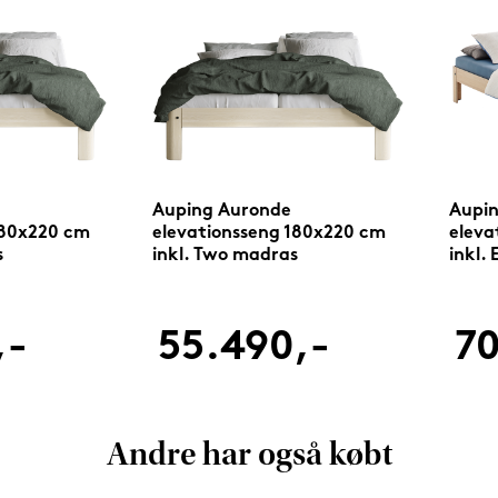
Auping Auronde
Aupi
180x220 cm
elevationsseng 180x220 cm
eleva
s
inkl. Two madras
inkl.
,-
55.490,-
70
Andre har også købt