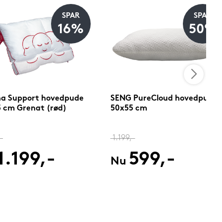
SPAR
SPAR
16%
50%
na Support hovedpude
SENG PureCloud hovedpude
 cm Grenat (rød)
50x55 cm
-
1.199,-
1.199,-
599,-
Nu