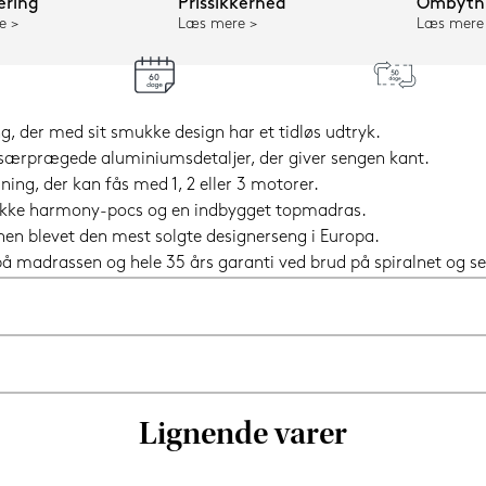
ering
Prissikkerhed
Ombytni
e
Læs mere
Læs mere
g, der med sit smukke design har et tidløs udtryk.
særprægede aluminiumsdetaljer, der giver sengen kant.
g, der kan fås med 1, 2 eller 3 motorer.
nikke harmony-pocs og en indbygget topmadras.
 hen blevet den mest solgte designerseng i Europa.
i på madrassen og hele 35 års garanti ved brud på spiralnet og
Lignende varer