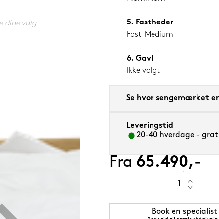
Fastheder
e dine valg
Fast-Medium
Gavl
m sval
Ikke valgt
Se hvor sengemærket er 
Leveringstid
20-40 hverdage - grati
Fra
65.490,-
Book en specialist