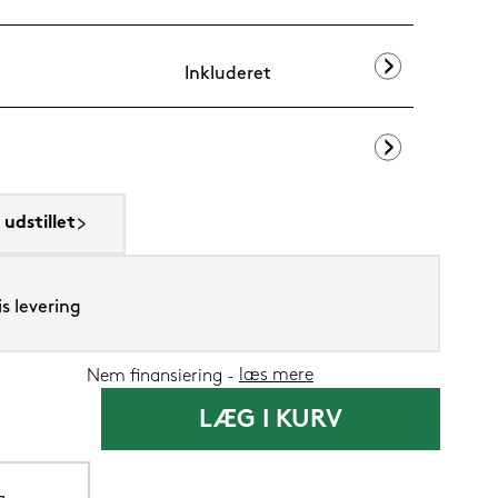
Inkluderet
Ringsted Dun
udstillet
699,-
419,
Nu
s levering
læs mere
Nem finansiering
LÆG I KURV