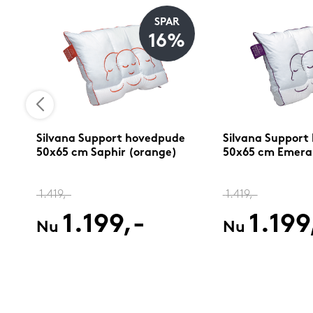
SPAR
%
16%
Silvana Support hovedpude
Silvana Support
50x65 cm Saphir (orange)
50x65 cm Emerald
1.419,-
1.419,-
1.199,-
1.199
Nu
Nu