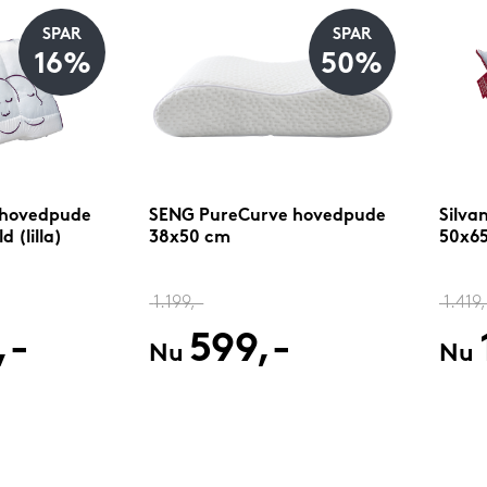
SPAR
SPAR
16%
50%
 hovedpude
SENG PureCurve hovedpude
Silva
 (lilla)
38x50 cm
50x65
1.199,-
1.419,
,-
599,-
Nu
Nu