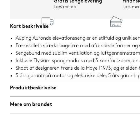
Gratis sengelevering
Finansi
Læs mere
Læs mer
Kort beskrivelse
Auping Auronde elevationsseng er en stilfuld og unik sen
Fremstillet i stærkt bøgetræ med afrundede former og 
Sengebund med sublim ventilation og luftgennemstrømnin
Inklusiv Elysium springmadras med 3 komfortzoner, u
Skabt af designeren Frans de la Haye i 1973, og er siden
5 års garanti på motor og elektriske dele, 5 års garant
Produktbeskrivelse
Mere om brandet