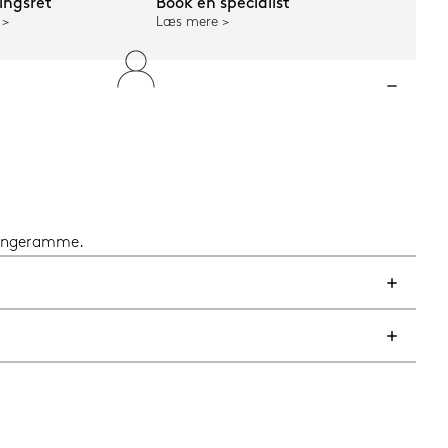
ngsret
Book en specialist
Læs mere
 sengeramme.