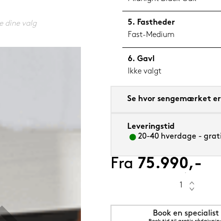
Fastheder
e dine valg
Fast-Medium
Gavl
m sval
Ikke valgt
Se hvor sengemærket er 
Leveringstid
20-40 hverdage - grati
Fra
75.990,-
Book en specialist