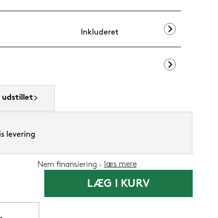
Inkluderet
Lixra moskus
udstillet
3.399,-
1.34
Nu
s levering
læs mere
Nem finansiering
LÆG I KURV