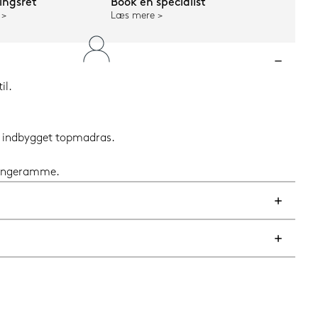
ngsret
Book en specialist
Læs mere
il.
og indbygget topmadras.
 sengeramme.