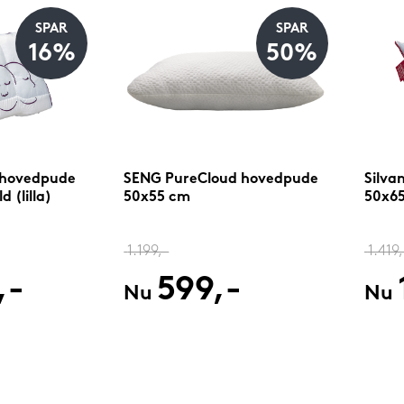
SPAR
SPAR
16%
50%
 hovedpude
SENG PureCloud hovedpude
Silva
 (lilla)
50x55 cm
50x65
1.199,-
1.419,
,-
599,-
Nu
Nu