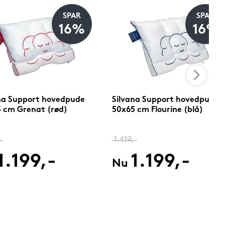
SPAR
SPAR
16%
16%
na Support hovedpude
Silvana Support hovedpude
 cm Grenat (rød)
50x65 cm Flourine (blå)
-
1.419,-
1.199,-
1.199,-
Nu