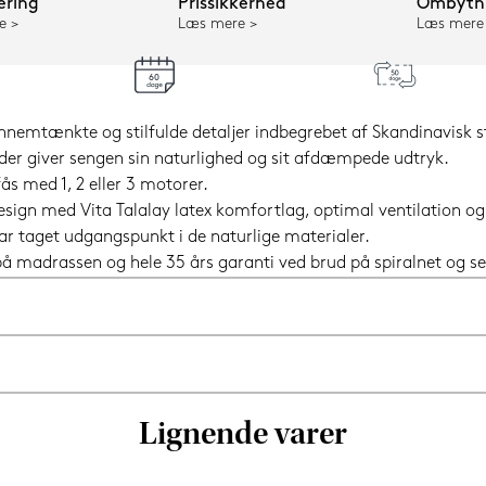
ering
Prissikkerhed
Ombytni
e
Læs mere
Læs mere
nnemtænkte og stilfulde detaljer indbegrebet af Skandinavisk st
der giver sengen sin naturlighed og sit afdæmpede udtryk.
 med 1, 2 eller 3 motorer.
design med Vita Talalay latex komfortlag, optimal ventilation 
ar taget udgangspunkt i de naturlige materialer.
i på madrassen og hele 35 års garanti ved brud på spiralnet og
Lignende varer