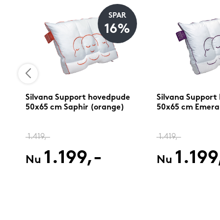
SPAR
%
16%
Silvana Support hovedpude
Silvana Support
50x65 cm Saphir (orange)
50x65 cm Emerald
1.419,-
1.419,-
1.199,-
1.199
Nu
Nu