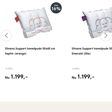
SPAR
16%
Silvana Support hovedpude 50x65 cm
Silvana Support hovedpude 5
Saphir (orange)
Emerald (lilla)
1.419,-
1.419,-
1.199,-
1.199,-
Nu
Nu