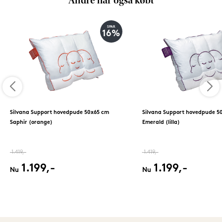
Andre har også købt
SPAR
16%
Silvana Support hovedpude 50x65 cm
Silvana Support hovedpude 5
Saphir (orange)
Emerald (lilla)
1.419,-
1.419,-
1.199,-
1.199,-
Nu
Nu