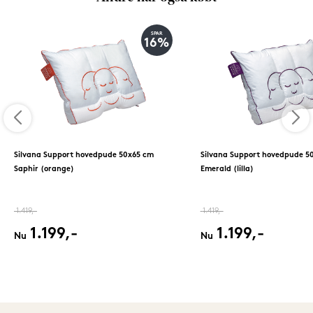
SPAR
16%
Silvana Support hovedpude 50x65 cm
Silvana Support hovedpude 5
Saphir (orange)
Emerald (lilla)
1.419,-
1.419,-
1.199,-
1.199,-
Nu
Nu