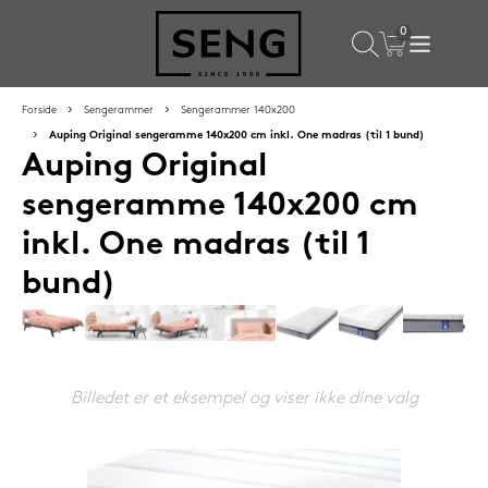
×
Populære valg til dig
Forside
Sengerammer
Sengerammer 140x200
Auping Original sengeramme 140x200 cm inkl. One madras (til 1 bund)
Auping Original
SPAR
16%
sengeramme 140x200 cm
inkl. One madras (til 1
bund)
Silvana Support hovedpude 50x65 cm Grenat (rød)
Billedet er et eksempel og viser ikke dine valg
1.419,-