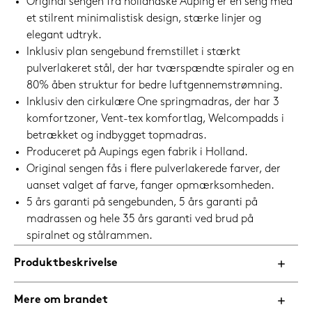
Original sengen fra hollandske Auping er en seng med
et stilrent minimalistisk design, stærke linjer og
elegant udtryk.
Inklusiv plan sengebund fremstillet i stærkt
pulverlakeret stål, der har tværspændte spiraler og en
80% åben struktur for bedre luftgennemstrømning.
Inklusiv den cirkulære One springmadras, der har 3
komfortzoner, Vent-tex komfortlag, Welcompadds i
betrækket og indbygget topmadras.
Produceret på Aupings egen fabrik i Holland.
Original sengen fås i flere pulverlakerede farver, der
uanset valget af farve, fanger opmærksomheden.
5 års garanti på sengebunden, 5 års garanti på
madrassen og hele 35 års garanti ved brud på
spiralnet og stålrammen.
Produktbeskrivelse
Mere om brandet