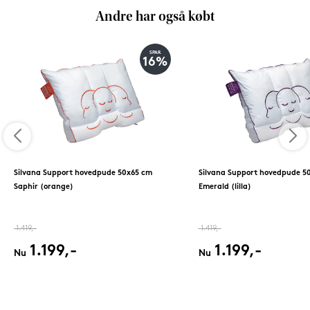
Andre har også købt
SPAR
16%
Silvana Support hovedpude 50x65 cm
Silvana Support hovedpude 5
Saphir (orange)
Emerald (lilla)
1.419,-
1.419,-
1.199,-
1.199,-
Nu
Nu