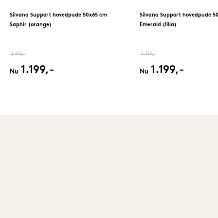
Silvana Support hovedpude 50x65 cm
Silvana Support hovedpude 5
Saphir (orange)
Emerald (lilla)
1.419,-
1.419,-
1.199,-
1.199,-
Nu
Nu