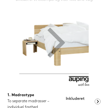
599,-
Nu
Madrastype
Inkluderet
To separate madrasser –
individuel fasthed