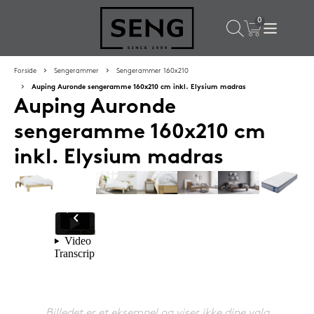
×
Populære valg til dig
Forside
Sengerammer
Sengerammer 160x210
Auping Auronde sengeramme 160x210 cm inkl. Elysium madras
Auping Auronde
SPAR
50%
sengeramme 160x210 cm
inkl. Elysium madras
SENG PureCurve hovedpude 38x50 cm
1.199,-
Billedet er et eksempel og viser ikke dine valg