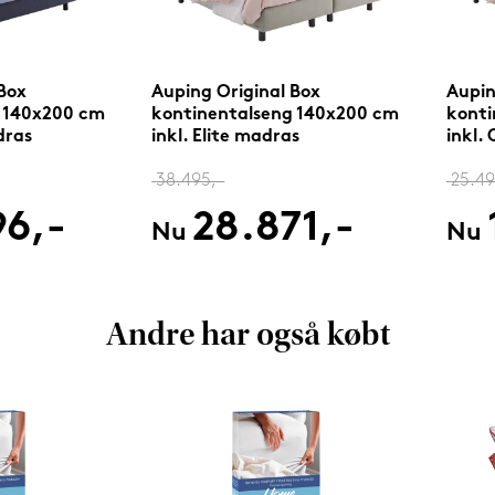
Box
Auping Original Box
Aupin
 140x200 cm
kontinentalseng 140x200 cm
konti
dras
inkl. Elite madras
inkl.
38.495,-
25.49
96,-
28.871,-
Nu
Nu
Andre har også købt