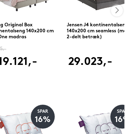
g Original Box
Jensen J4 kontinentalseng
nentalseng 140x200 cm
140x200 cm seamless (med
 One madras
2-delt betræk)
5,-
19.121,-
29.023,-
SPAR
SPAR
16%
16%