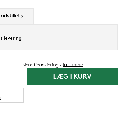
udstillet
Silvana Suppo
s levering
1.419,-
læs mere
Nem finansiering
1.199
Nu
LÆG I KURV
g