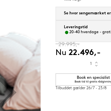
Se hvor sengemærket er 
Leveringstid
50 cm
20-40 hverdage - grati
‎
29.995,-
Nu
22.496,-
Book en specialist
Book tid til gratis rådgivnin
Tilbuddet gælder 26/7 - 23/8