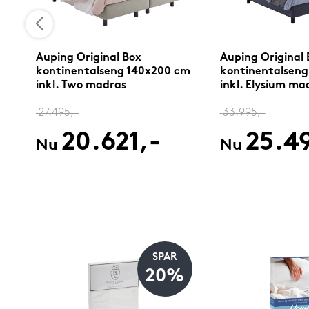
Auping Original Box
Auping Original 
cm
kontinentalseng 140x200 cm
kontinentalseng
inkl. Two madras
inkl. Elysium ma
27.495,-
33.995,-
20.621,-
25.4
Nu
Nu
SPAR
%
20%