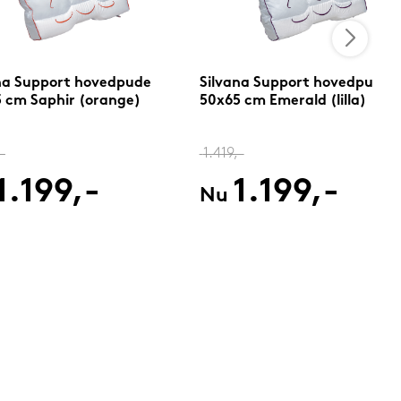
na Support hovedpude
Silvana Support hovedpude
 cm Saphir (orange)
50x65 cm Emerald (lilla)
-
1.419,-
1.199,-
1.199,-
Nu