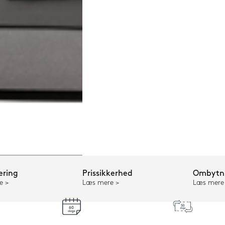
ering
Prissikkerhed
Ombytni
e
Læs mere
Læs mere