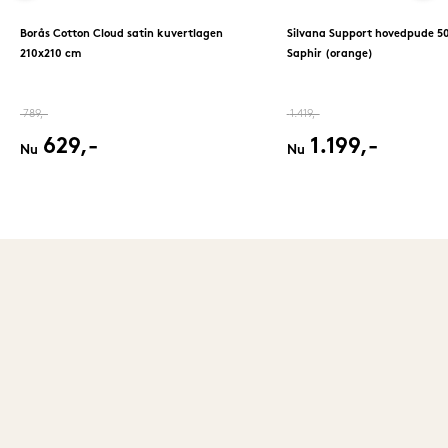
Borås Cotton Cloud satin kuvertlagen
Silvana Support hovedpude 5
210x210 cm
Saphir (orange)
789,-
1.419,-
629,-
1.199,-
Nu
Nu