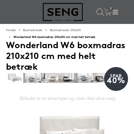
×
Populære valg til dig
Forside
Boxmadrasser
Boxmadrasser 210x210
Wonderland W6 boxmadras 210x210 cm med helt betræk
Wonderland W6 boxmadras
SPAR
50%
210x210 cm med helt
betræk
SPAR
40%
Billedet er et eksempel og viser ikke dine valg
SENG PureCurve hovedpude 38x50 cm
1.199,-