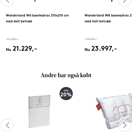
Wonderland W6 boxmadras 210x210 cm
Wonderland W8 boxmadras 2
med delt betræk
med helt betræk
35.382,-
39.996,-
21.229,-
23.997,-
Nu
Nu
Andre har også købt
SPAR
20%