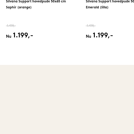
Silvana Support hovedpude 50x65 cm
Silvana Support hovedpude 5
Saphir (orange)
Emerald (lilla)
1.419,-
1.419,-
1.199,-
1.199,-
Nu
Nu