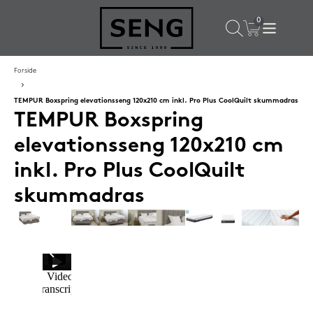
×
Populære valg til dig
Forside
TEMPUR Boxspring elevationsseng 120x210 cm inkl. Pro Plus CoolQuilt skummadras
SPAR
50%
TEMPUR Boxspring
elevationsseng 120x210 cm
inkl. Pro Plus CoolQuilt
skummadras
SENG PureCurve hovedpude 38x50 cm
1.199,-