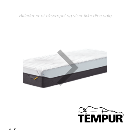
599,-
Nu
Billedet er et eksempel og viser ikke dine valg