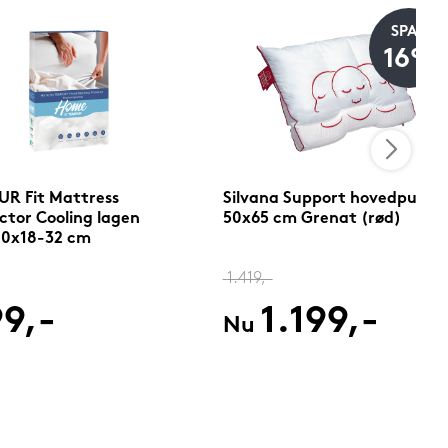
SPAR
16%
R Fit Mattress
Silvana Support hovedpude
ctor Cooling lagen
50x65 cm Grenat (rød)
10x18-32 cm
1.419,-
9,-
1.199,-
Nu