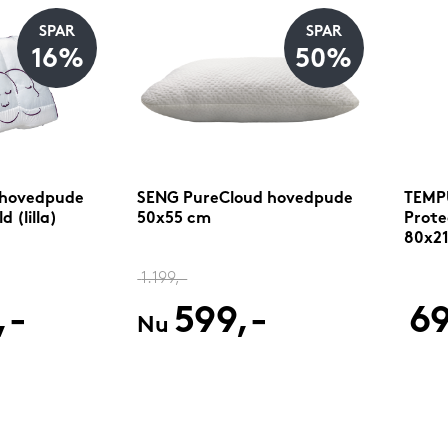
SPAR
SPAR
16%
50%
 hovedpude
SENG PureCloud hovedpude
TEMPU
 (lilla)
50x55 cm
Prote
80x2
1.199,-
,-
599,-
69
Nu