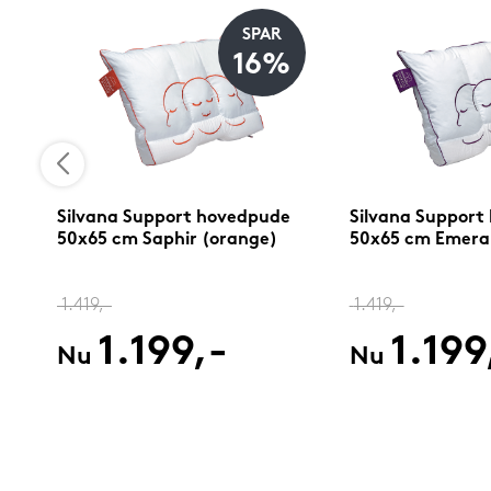
SPAR
%
16%
e
Silvana Support hovedpude
Silvana Support
50x65 cm Saphir (orange)
50x65 cm Emerald
1.419,-
1.419,-
1.199,-
1.199
Nu
Nu