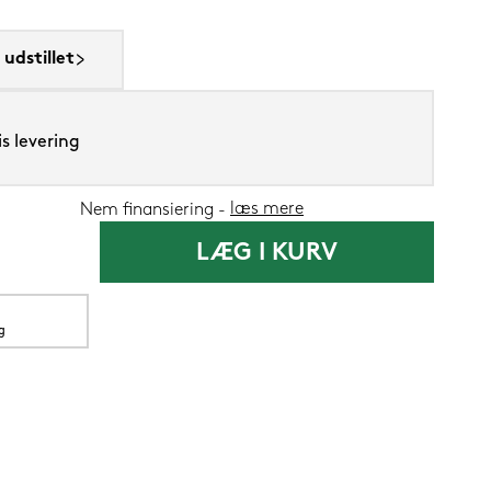
udstillet
Lixra moskus
s levering
læs mere
Nem finansiering
2.699,-
LÆG I KURV
1.09
Nu
g