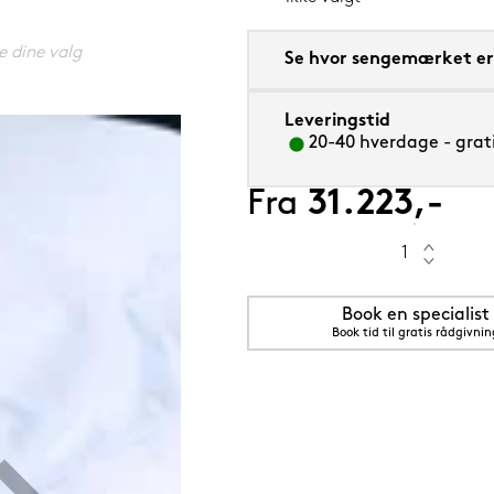
e dine valg
Se hvor sengemærket er 
Leveringstid
0 cm
20-40 hverdage - grati
Fra
31.223,-
Book en specialist
Book tid til gratis rådgivnin