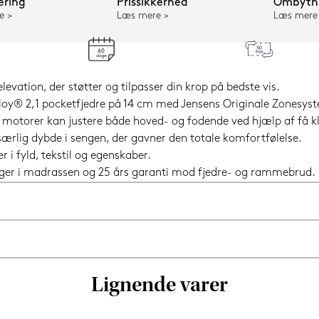
ering
Prissikkerhed
Ombytni
e
Læs mere
Læs mere
evation, der støtter og tilpasser din krop på bedste vis.
y® 2,1 pocketfjedre på 14 cm med Jensens Originale Zonesyste
motorer kan justere både hoved- og fodende ved hjælp af få klik
særlig dybde i sengen, der gavner den totale komfortfølelse.
i fyld, tekstil og egenskaber.
nger i madrassen og 25 års garanti mod fjedre- og rammebrud.
Lignende varer