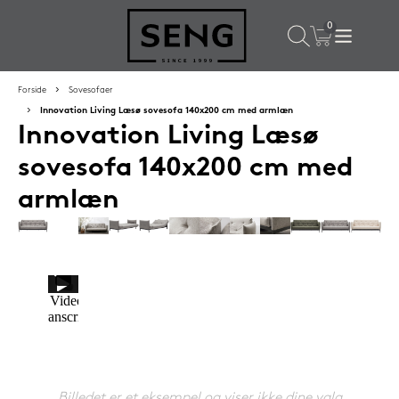
×
Populære valg til dig
Forside
Sovesofaer
Innovation Living Læsø sovesofa 140x200 cm med armlæn
Innovation Living Læsø
SPAR
16%
sovesofa 140x200 cm med
armlæn
Silvana Support hovedpude 50x65 cm Flourine (blå)
1.419,-
Billedet er et eksempel og viser ikke dine valg