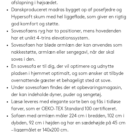
afslapning i højsædet.
Danskproduceret madras bygget op af posefjedre og
Hypersoft skum med hel liggeflade, som giver en rigtig
god komfort og støtte.
Sovesofaens ryg har to positioner, mens hovedenden
har et unikt 4-trins elevationssystem.
Sovesofaen har bløde armlæn der kan anvendes som
nakkestøtte, armlæn eller sengegavl, når der skal
soves i den.
En sovesofa er til dig, der vil optimere og udnytte
pladsen i hjemmet optimalt, og som ønsker at tilbyde
overnattende gæster et behageligt sted at sove.
Under sovesofaen findes der et opbevaringsmagasin,
der kan indeholde dyner, puder og sengetøj.
Læsø leveres med elegante sorte ben og fås i tidløse
farver, som er OEKO-TEX Standard 100 certificeret.
Sofaen med armlæn måler 224 cm i bredden, 102 cm i
dybden, 92 cm i højden og har en sædehøjde på 45 cm
– liggemålet er 140x200 cm.